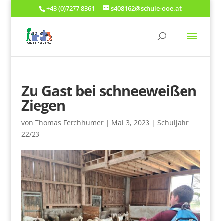
+43 (0)7277 8361
s408162@schule-ooe.at
Zu Gast bei schneeweißen
Ziegen
von
Thomas Ferchhumer
|
Mai 3, 2023
|
Schuljahr
22/23