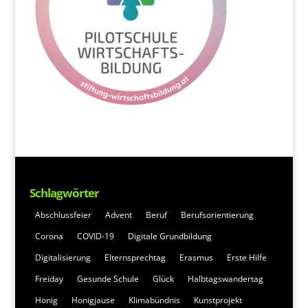
Schlagwörter
Abschlussfeier
Advent
Beruf
Berufsorientierung
Corona
COVID-19
Digitale Grundbildung
Digitalisierung
Elternsprechtag
Erasmus
Erste Hilfe
Freiday
Gesunde Schule
Glück
Halbtagswandertag
Honig
Honigjause
Klimabündnis
Kunstprojekt