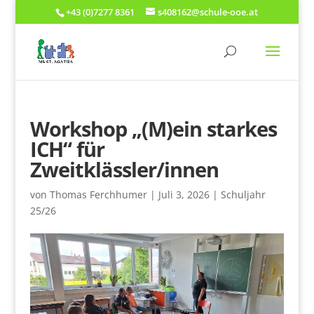
+43 (0)7277 8361
s408162@schule-ooe.at
Workshop „(M)ein starkes
ICH“ für
Zweitklässler/innen
von
Thomas Ferchhumer
|
Juli 3, 2026
|
Schuljahr
25/26