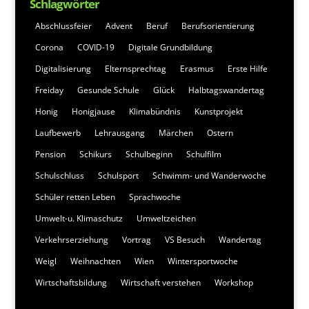
Schlagwörter
Abschlussfeier
Advent
Beruf
Berufsorientierung
Corona
COVID-19
Digitale Grundbildung
Digitalisierung
Elternsprechtag
Erasmus
Erste Hilfe
Freiday
Gesunde Schule
Glück
Halbtagswandertag
Honig
Honigjause
Klimabündnis
Kunstprojekt
Laufbewerb
Lehrausgang
Märchen
Ostern
Pension
Schikurs
Schulbeginn
Schulfilm
Schulschluss
Schulsport
Schwimm- und Wanderwoche
Schüler retten Leben
Sprachwoche
Umwelt-u. Klimaschutz
Umweltzeichen
Verkehrserziehung
Vortrag
VS Besuch
Wandertag
Weigl
Weihnachten
Wien
Wintersportwoche
Wirtschaftsbildung
Wirtschaft verstehen
Workshop