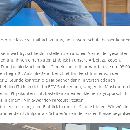
 der 4. Klasse VS Haibach zu uns, um unsere Schule besser kenne
ehr wichtig, schließlich stellen sie rund ein Viertel der gesamten
bemüht, ihnen einen guten Einblick in unsere Arbeit zu geben.
n Frau Jasmin Martlmüller. Gemeinsam mit ihr wurden sie um 08.0
en begrüßt. Anschließend berichtet Dir. Ferchhumer von den
der 2. Stunde konnten die Haibacher dann in verschiedenen
bei den IT-Unterricht im EDV-Saal kennen, sangen im Musikunterri
nen im Physikunterricht, bastelten an einem kleinen Styroporschiffc
ss in einem „Ninja-Warrior-Parcours“ testen.
nten euch einen guten Einblick in unsere Schule bieten. Wir würde
kommenden Schuljahr als Schüler/innen der ersten Klasse begrüße