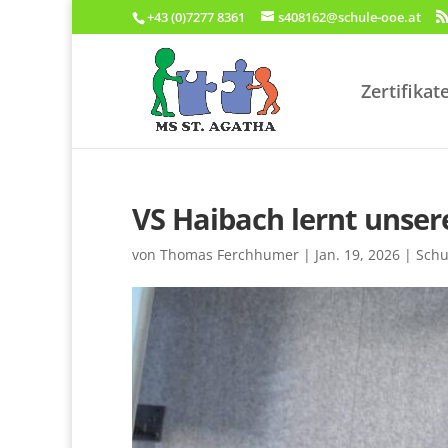
+43 (0)7277 8361
s408162@schule-ooe.at
Zertifikat
VS Haibach lernt unser
von
Thomas Ferchhumer
|
Jan. 19, 2026
|
Schu