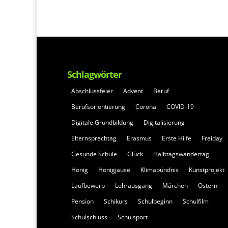
Schlagwörter
Abschlussfeier
Advent
Beruf
Berufsorientierung
Corona
COVID-19
Digitale Grundbildung
Digitalisierung
Elternsprechtag
Erasmus
Erste Hilfe
Freiday
Gesunde Schule
Glück
Halbtagswandertag
Honig
Honigjause
Klimabündnis
Kunstprojekt
Laufbewerb
Lehrausgang
Märchen
Ostern
Pension
Schikurs
Schulbeginn
Schulfilm
Schulschluss
Schulsport