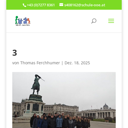
+43 (0)7277 8361
s408162@schule-ooe.at
3
von
Thomas Ferchhumer
|
Dez. 18, 2025