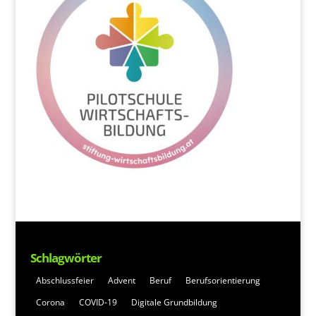
Schlagwörter
Abschlussfeier
Advent
Beruf
Berufsorientierung
Corona
COVID-19
Digitale Grundbildung