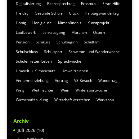
Digitalisierung
Elternsprechtag
Erasmus
Erste Hilfe
Freiday
Gesunde Schule
Glück
Halbtagswandertag
Honig
Honigjause
Klimabündnis
Kunstprojekt
Laufbewerb
Lehrausgang
Märchen
Ostern
Pension
Schikurs
Schulbeginn
Schulfilm
Schulschluss
Schulsport
Schwimm- und Wanderwoche
Schüler retten Leben
Sprachwoche
Umwelt-u. Klimaschutz
Umweltzeichen
Verkehrserziehung
Vortrag
VS Besuch
Wandertag
Weigl
Weihnachten
Wien
Wintersportwoche
Wirtschaftsbildung
Wirtschaft verstehen
Workshop
Archiv
Juli 2026
(10)