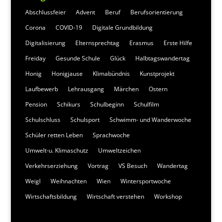
Abschlussfeier
Advent
Beruf
Berufsorientierung
Corona
COVID-19
Digitale Grundbildung
Digitalisierung
Elternsprechtag
Erasmus
Erste Hilfe
Freiday
Gesunde Schule
Glück
Halbtagswandertag
Honig
Honigjause
Klimabündnis
Kunstprojekt
Laufbewerb
Lehrausgang
Märchen
Ostern
Pension
Schikurs
Schulbeginn
Schulfilm
Schulschluss
Schulsport
Schwimm- und Wanderwoche
Schüler retten Leben
Sprachwoche
Umwelt-u. Klimaschutz
Umweltzeichen
Verkehrserziehung
Vortrag
VS Besuch
Wandertag
Weigl
Weihnachten
Wien
Wintersportwoche
Wirtschaftsbildung
Wirtschaft verstehen
Workshop