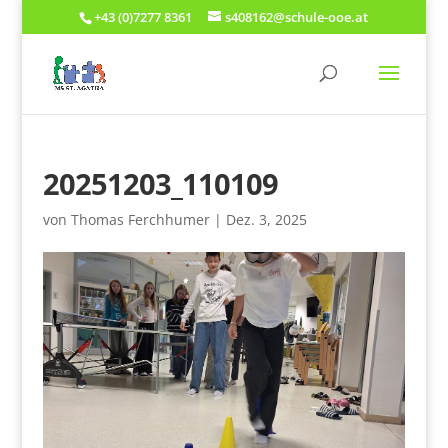
+43 (0)7277 8361
s408162@schule-ooe.at
20251203_110109
von
Thomas Ferchhumer
|
Dez. 3, 2025