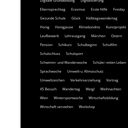
Digitale Grundbildung
Digitalisierung
Elternsprechtag
Erasmus
Erste Hilfe
Freiday
Gesunde Schule
Glück
Halbtagswandertag
Honig
Honigjause
Klimabündnis
Kunstprojekt
Laufbewerb
Lehrausgang
Märchen
Ostern
Pension
Schikurs
Schulbeginn
Schulfilm
Schulschluss
Schulsport
Schwimm- und Wanderwoche
Schüler retten Leben
Sprachwoche
Umwelt-u. Klimaschutz
Umweltzeichen
Verkehrserziehung
Vortrag
VS Besuch
Wandertag
Weigl
Weihnachten
Wien
Wintersportwoche
Wirtschaftsbildung
Wirtschaft verstehen
Workshop