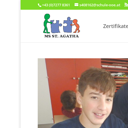
+43 (0)7277 8361
s408162@schule-ooe.at
Zertifikat