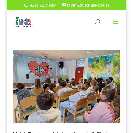
+43 (0)7277 8361
s408162@schule-ooe.at