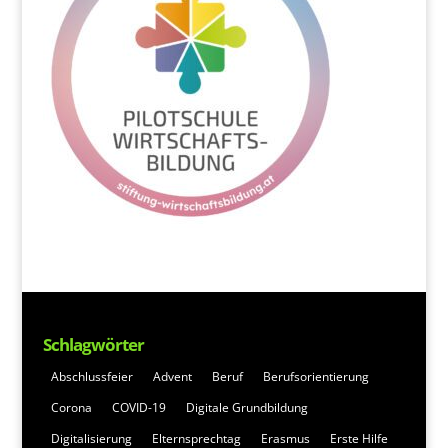
Schlagwörter
Abschlussfeier
Advent
Beruf
Berufsorientierung
Corona
COVID-19
Digitale Grundbildung
Digitalisierung
Elternsprechtag
Erasmus
Erste Hilfe