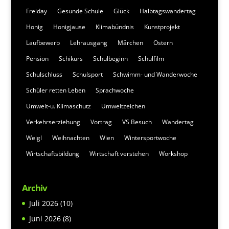
Freiday
Gesunde Schule
Glück
Halbtagswandertag
Honig
Honigjause
Klimabündnis
Kunstprojekt
Laufbewerb
Lehrausgang
Märchen
Ostern
Pension
Schikurs
Schulbeginn
Schulfilm
Schulschluss
Schulsport
Schwimm- und Wanderwoche
Schüler retten Leben
Sprachwoche
Umwelt-u. Klimaschutz
Umweltzeichen
Verkehrserziehung
Vortrag
VS Besuch
Wandertag
Weigl
Weihnachten
Wien
Wintersportwoche
Wirtschaftsbildung
Wirtschaft verstehen
Workshop
Archiv
Juli 2026
(10)
Juni 2026
(8)