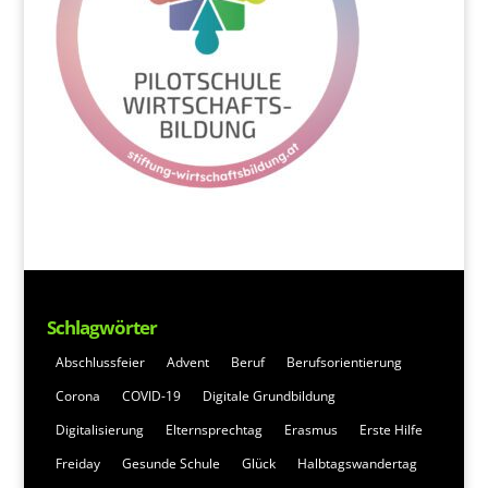
Schlagwörter
Abschlussfeier
Advent
Beruf
Berufsorientierung
Corona
COVID-19
Digitale Grundbildung
Digitalisierung
Elternsprechtag
Erasmus
Erste Hilfe
Freiday
Gesunde Schule
Glück
Halbtagswandertag