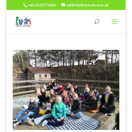
+43 (0)7277 8361
s408162@schule-ooe.at