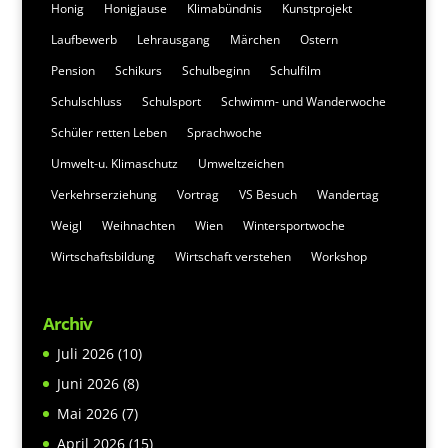
Honig
Honigjause
Klimabündnis
Kunstprojekt
Laufbewerb
Lehrausgang
Märchen
Ostern
Pension
Schikurs
Schulbeginn
Schulfilm
Schulschluss
Schulsport
Schwimm- und Wanderwoche
Schüler retten Leben
Sprachwoche
Umwelt-u. Klimaschutz
Umweltzeichen
Verkehrserziehung
Vortrag
VS Besuch
Wandertag
Weigl
Weihnachten
Wien
Wintersportwoche
Wirtschaftsbildung
Wirtschaft verstehen
Workshop
Archiv
Juli 2026
(10)
Juni 2026
(8)
Mai 2026
(7)
April 2026
(15)