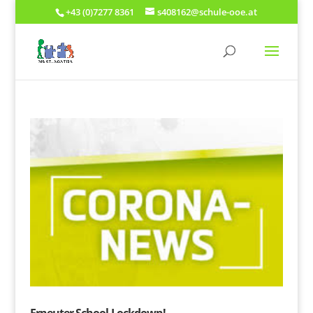
+43 (0)7277 8361
s408162@schule-ooe.at
Erneuter School-Lockdown!