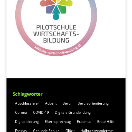
Schlagwörter
Abschlussfeier
Advent
Beruf
Berufsorientierung
Corona
COVID-19
Digitale Grundbildung
Digitalisierung
Elternsprechtag
Erasmus
Erste Hilfe
Freiday
Gesunde Schule
Glück
Halbtagswandertag