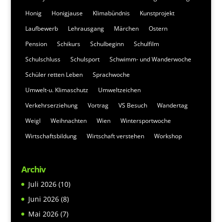
Honig
Honigjause
Klimabündnis
Kunstprojekt
Laufbewerb
Lehrausgang
Märchen
Ostern
Pension
Schikurs
Schulbeginn
Schulfilm
Schulschluss
Schulsport
Schwimm- und Wanderwoche
Schüler retten Leben
Sprachwoche
Umwelt-u. Klimaschutz
Umweltzeichen
Verkehrserziehung
Vortrag
VS Besuch
Wandertag
Weigl
Weihnachten
Wien
Wintersportwoche
Wirtschaftsbildung
Wirtschaft verstehen
Workshop
Archiv
Juli 2026
(10)
Juni 2026
(8)
Mai 2026
(7)