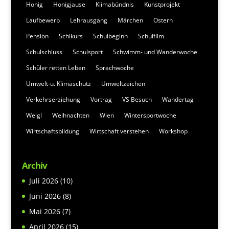
Honig
Honigjause
Klimabündnis
Kunstprojekt
Laufbewerb
Lehrausgang
Märchen
Ostern
Pension
Schikurs
Schulbeginn
Schulfilm
Schulschluss
Schulsport
Schwimm- und Wanderwoche
Schüler retten Leben
Sprachwoche
Umwelt-u. Klimaschutz
Umweltzeichen
Verkehrserziehung
Vortrag
VS Besuch
Wandertag
Weigl
Weihnachten
Wien
Wintersportwoche
Wirtschaftsbildung
Wirtschaft verstehen
Workshop
Archiv
Juli 2026
(10)
Juni 2026
(8)
Mai 2026
(7)
April 2026
(15)