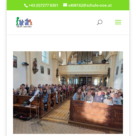
+43 (0)7277 8361
s408162@schule-ooe.at