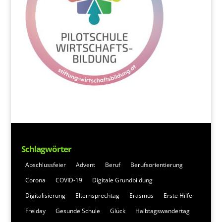
Schlagwörter
Abschlussfeier
Advent
Beruf
Berufsorientierung
Corona
COVID-19
Digitale Grundbildung
Digitalisierung
Elternsprechtag
Erasmus
Erste Hilfe
Freiday
Gesunde Schule
Glück
Halbtagswandertag