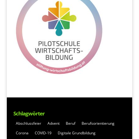
Schlagwörter
Abschlussfeier
Advent
Beruf
Berufsorientierung
Corona
COVID-19
Digitale Grundbildung