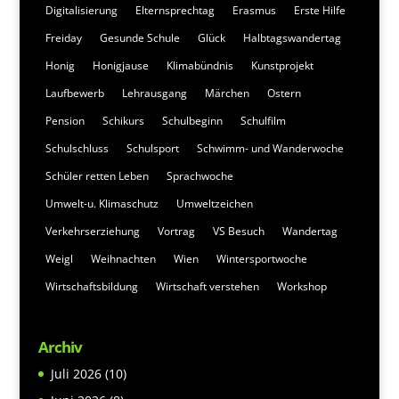
Digitalisierung
Elternsprechtag
Erasmus
Erste Hilfe
Freiday
Gesunde Schule
Glück
Halbtagswandertag
Honig
Honigjause
Klimabündnis
Kunstprojekt
Laufbewerb
Lehrausgang
Märchen
Ostern
Pension
Schikurs
Schulbeginn
Schulfilm
Schulschluss
Schulsport
Schwimm- und Wanderwoche
Schüler retten Leben
Sprachwoche
Umwelt-u. Klimaschutz
Umweltzeichen
Verkehrserziehung
Vortrag
VS Besuch
Wandertag
Weigl
Weihnachten
Wien
Wintersportwoche
Wirtschaftsbildung
Wirtschaft verstehen
Workshop
Archiv
Juli 2026
(10)