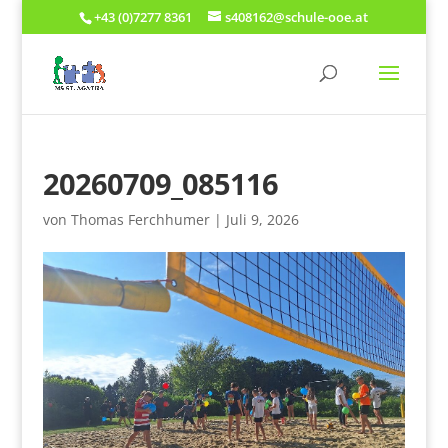
+43 (0)7277 8361
s408162@schule-ooe.at
20260709_085116
von
Thomas Ferchhumer
|
Juli 9, 2026