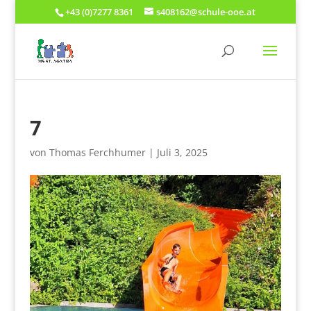
+43 (0)7277 8361
s408162@schule-ooe.at
7
von
Thomas Ferchhumer
|
Juli 3, 2025