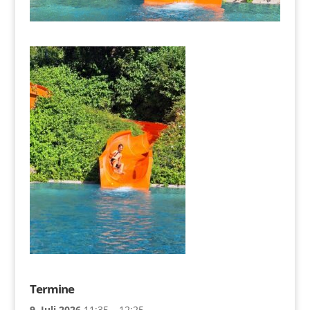
Termine
9. Juli 2026
11:35
–
12:25
,