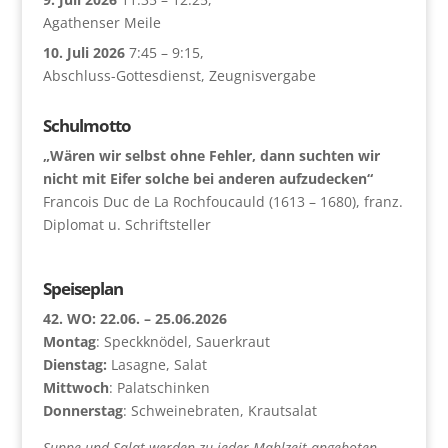
Agathenser Meile
10. Juli 2026
7:45
–
9:15
,
Abschluss-Gottesdienst, Zeugnisvergabe
Schulmotto
„Wären wir selbst ohne Fehler, dann suchten wir
nicht mit Eifer solche bei anderen aufzudecken“
Francois Duc de La Rochfoucauld (1613 – 1680), franz.
Diplomat u. Schriftsteller
Speiseplan
42. WO: 22.06. – 25.06.2026
Montag
: Speckknödel, Sauerkraut
Dienstag:
Lasagne, Salat
Mittwoch
: Palatschinken
Donnerstag
: Schweinebraten, Krautsalat
Suppe und Salat werden zu jeder Mahlzeit angeboten.