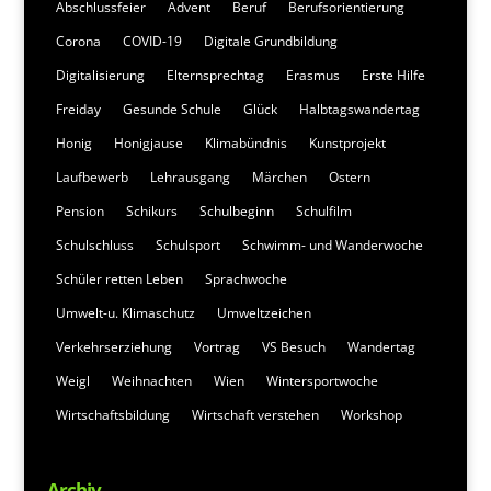
Abschlussfeier
Advent
Beruf
Berufsorientierung
Corona
COVID-19
Digitale Grundbildung
Digitalisierung
Elternsprechtag
Erasmus
Erste Hilfe
Freiday
Gesunde Schule
Glück
Halbtagswandertag
Honig
Honigjause
Klimabündnis
Kunstprojekt
Laufbewerb
Lehrausgang
Märchen
Ostern
Pension
Schikurs
Schulbeginn
Schulfilm
Schulschluss
Schulsport
Schwimm- und Wanderwoche
Schüler retten Leben
Sprachwoche
Umwelt-u. Klimaschutz
Umweltzeichen
Verkehrserziehung
Vortrag
VS Besuch
Wandertag
Weigl
Weihnachten
Wien
Wintersportwoche
Wirtschaftsbildung
Wirtschaft verstehen
Workshop
Archiv