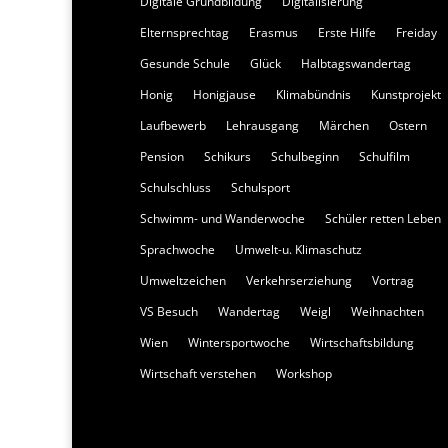
Digitale Grundbildung
Digitalisierung
Elternsprechtag
Erasmus
Erste Hilfe
Freiday
Gesunde Schule
Glück
Halbtagswandertag
Honig
Honigjause
Klimabündnis
Kunstprojekt
Laufbewerb
Lehrausgang
Märchen
Ostern
Pension
Schikurs
Schulbeginn
Schulfilm
Schulschluss
Schulsport
Schwimm- und Wanderwoche
Schüler retten Leben
Sprachwoche
Umwelt-u. Klimaschutz
Umweltzeichen
Verkehrserziehung
Vortrag
VS Besuch
Wandertag
Weigl
Weihnachten
Wien
Wintersportwoche
Wirtschaftsbildung
Wirtschaft verstehen
Workshop