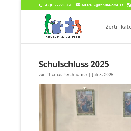
+43 (0)7277 8361
s408162@schule-ooe.at
Zertifikat
Schulschluss 2025
von
Thomas Ferchhumer
|
Juli 8, 2025