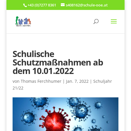
+43 (0)7277 8361
s408162@schule-ooe.at
Schulische
Schutzmaßnahmen ab
dem 10.01.2022
von
Thomas Ferchhumer
|
Jan. 7, 2022
|
Schuljahr
21/22