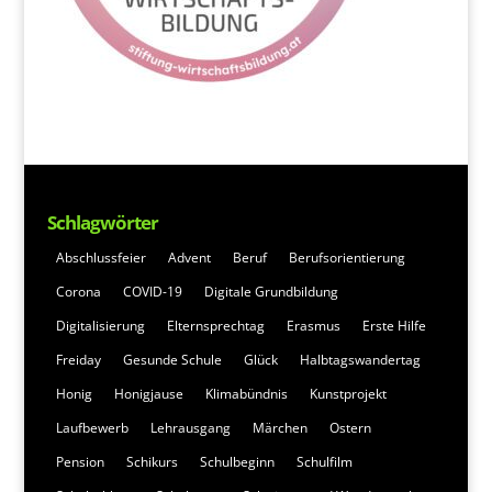
Schlagwörter
Abschlussfeier
Advent
Beruf
Berufsorientierung
Corona
COVID-19
Digitale Grundbildung
Digitalisierung
Elternsprechtag
Erasmus
Erste Hilfe
Freiday
Gesunde Schule
Glück
Halbtagswandertag
Honig
Honigjause
Klimabündnis
Kunstprojekt
Laufbewerb
Lehrausgang
Märchen
Ostern
Pension
Schikurs
Schulbeginn
Schulfilm