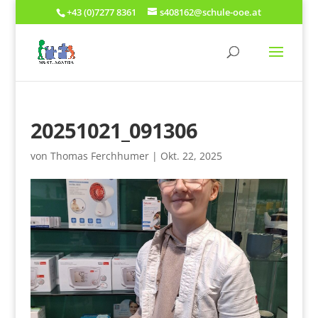
+43 (0)7277 8361
s408162@schule-ooe.at
20251021_091306
von
Thomas Ferchhumer
|
Okt. 22, 2025