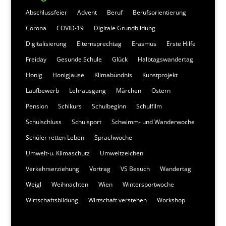
Abschlussfeier
Advent
Beruf
Berufsorientierung
Corona
COVID-19
Digitale Grundbildung
Digitalisierung
Elternsprechtag
Erasmus
Erste Hilfe
Freiday
Gesunde Schule
Glück
Halbtagswandertag
Honig
Honigjause
Klimabündnis
Kunstprojekt
Laufbewerb
Lehrausgang
Märchen
Ostern
Pension
Schikurs
Schulbeginn
Schulfilm
Schulschluss
Schulsport
Schwimm- und Wanderwoche
Schüler retten Leben
Sprachwoche
Umwelt-u. Klimaschutz
Umweltzeichen
Verkehrserziehung
Vortrag
VS Besuch
Wandertag
Weigl
Weihnachten
Wien
Wintersportwoche
Wirtschaftsbildung
Wirtschaft verstehen
Workshop