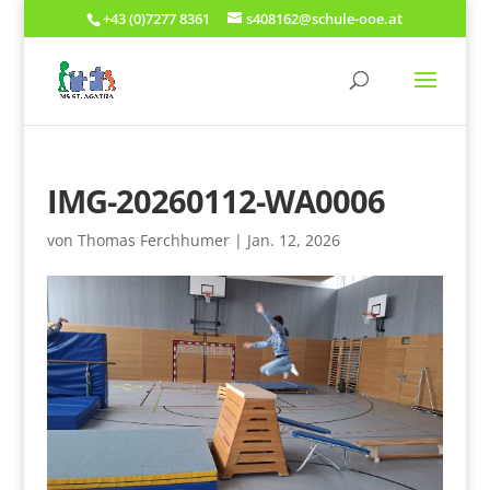
+43 (0)7277 8361
s408162@schule-ooe.at
IMG-20260112-WA0006
von
Thomas Ferchhumer
|
Jan. 12, 2026