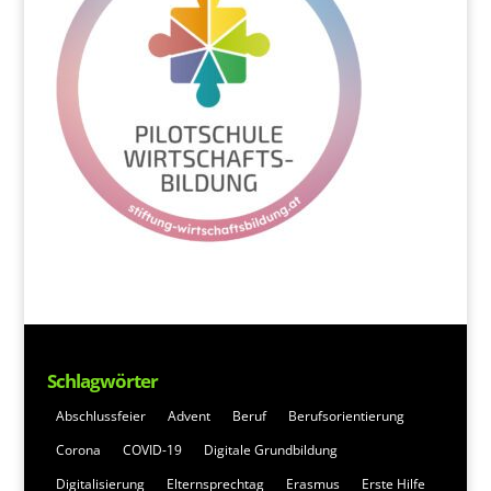
Schlagwörter
Abschlussfeier
Advent
Beruf
Berufsorientierung
Corona
COVID-19
Digitale Grundbildung
Digitalisierung
Elternsprechtag
Erasmus
Erste Hilfe