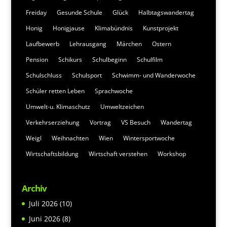
Freiday
Gesunde Schule
Glück
Halbtagswandertag
Honig
Honigjause
Klimabündnis
Kunstprojekt
Laufbewerb
Lehrausgang
Märchen
Ostern
Pension
Schikurs
Schulbeginn
Schulfilm
Schulschluss
Schulsport
Schwimm- und Wanderwoche
Schüler retten Leben
Sprachwoche
Umwelt-u. Klimaschutz
Umweltzeichen
Verkehrserziehung
Vortrag
VS Besuch
Wandertag
Weigl
Weihnachten
Wien
Wintersportwoche
Wirtschaftsbildung
Wirtschaft verstehen
Workshop
Archiv
Juli 2026
(10)
Juni 2026
(8)