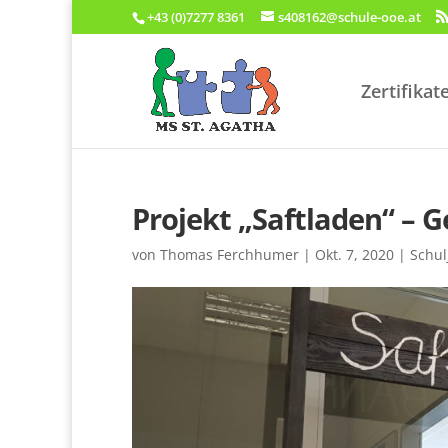
+43 (0)7277 8361
s408162@schule-ooe.at
Zertifikat
Projekt „Saftladen“ – 
von
Thomas Ferchhumer
|
Okt. 7, 2020
|
Schul