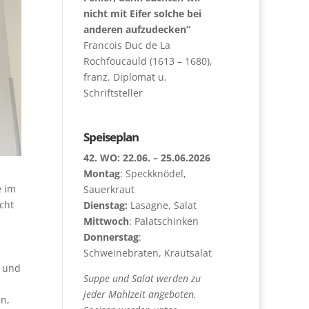
nicht mit Eifer solche bei
anderen aufzudecken“
Francois Duc de La
Rochfoucauld (1613 – 1680),
franz. Diplomat u.
Schriftsteller
Speiseplan
42. WO: 22.06. – 25.06.2026
Montag
: Speckknödel,
e im
Sauerkraut
cht
Dienstag:
Lasagne, Salat
Mittwoch
: Palatschinken
Donnerstag
:
Schweinebraten, Krautsalat
l und
Suppe und Salat werden zu
jeder Mahlzeit angeboten.
n,