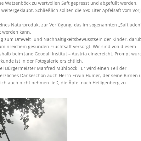
sse Watzenböck zu wertvollen Saft gepresst und abgefüllt werden.
 weitergeklaubt. Schließlich sollten die 590 Liter Apfelsaft vom Vor
eines Naturprodukt zur Verfügung, das im sogenannten „Saftladen
lt werden kann.
trag zum Umwelt- und Nachhaltigkeitsbewusstsein der Kinder, darü
itaminreichem gesunden Fruchtsaft versorgt. Wir sind von diesem
shalb beim Jane Goodall Institut – Austria eingereicht. Prompt wu
unde ist in der Fotogalerie ersichtlich.
bei Bürgermeister Manfred Mühlböck . Er wird einen Teil der
herzliches Dankeschön auch Herrn Erwin Humer, der seine Birnen 
 sich auch nicht nehmen ließ, die Äpfel nach Heiligenberg zu