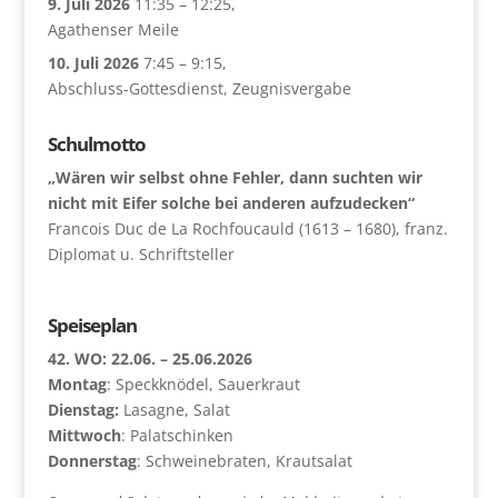
9. Juli 2026
11:35
–
12:25
,
Agathenser Meile
10. Juli 2026
7:45
–
9:15
,
Abschluss-Gottesdienst, Zeugnisvergabe
Schulmotto
„Wären wir selbst ohne Fehler, dann suchten wir
nicht mit Eifer solche bei anderen aufzudecken“
Francois Duc de La Rochfoucauld (1613 – 1680), franz.
Diplomat u. Schriftsteller
Speiseplan
42. WO: 22.06. – 25.06.2026
Montag
: Speckknödel, Sauerkraut
Dienstag:
Lasagne, Salat
Mittwoch
: Palatschinken
Donnerstag
: Schweinebraten, Krautsalat