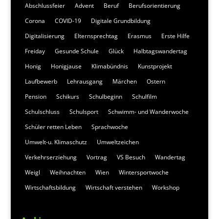
Abschlussfeier
Advent
Beruf
Berufsorientierung
Corona
COVID-19
Digitale Grundbildung
Digitalisierung
Elternsprechtag
Erasmus
Erste Hilfe
Freiday
Gesunde Schule
Glück
Halbtagswandertag
Honig
Honigjause
Klimabündnis
Kunstprojekt
Laufbewerb
Lehrausgang
Märchen
Ostern
Pension
Schikurs
Schulbeginn
Schulfilm
Schulschluss
Schulsport
Schwimm- und Wanderwoche
Schüler retten Leben
Sprachwoche
Umwelt-u. Klimaschutz
Umweltzeichen
Verkehrserziehung
Vortrag
VS Besuch
Wandertag
Weigl
Weihnachten
Wien
Wintersportwoche
Wirtschaftsbildung
Wirtschaft verstehen
Workshop