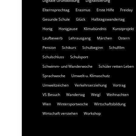
Digitale Grundbildung
Digitalisierung
Elternsprechtag
Erasmus
Erste Hilfe
Freiday
Gesunde Schule
Glück
Halbtagswandertag
Honig
Honigjause
Klimabündnis
Kunstprojekt
Laufbewerb
Lehrausgang
Märchen
Ostern
Pension
Schikurs
Schulbeginn
Schulfilm
Schulschluss
Schulsport
Schwimm- und Wanderwoche
Schüler retten Leben
Sprachwoche
Umwelt-u. Klimaschutz
Umweltzeichen
Verkehrserziehung
Vortrag
VS Besuch
Wandertag
Weigl
Weihnachten
Wien
Wintersportwoche
Wirtschaftsbildung
Wirtschaft verstehen
Workshop