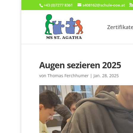
+43 (0)7277 8361
s408162@schule-ooe.at
Zertifikat
Augen sezieren 2025
von
Thomas Ferchhumer
|
Jan. 28, 2025