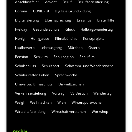
Abschlussfeier
Advent
Beruf
Berufsorientierung
Corona
COVID-19
Digitale Grundbildung
Digitalisierung
Elternsprechtag
Erasmus
Erste Hilfe
Freiday
Gesunde Schule
Glück
Halbtagswandertag
Honig
Honigjause
Klimabündnis
Kunstprojekt
Laufbewerb
Lehrausgang
Märchen
Ostern
Pension
Schikurs
Schulbeginn
Schulfilm
Schulschluss
Schulsport
Schwimm- und Wanderwoche
Schüler retten Leben
Sprachwoche
Umwelt-u. Klimaschutz
Umweltzeichen
Verkehrserziehung
Vortrag
VS Besuch
Wandertag
Weigl
Weihnachten
Wien
Wintersportwoche
Wirtschaftsbildung
Wirtschaft verstehen
Workshop
Archiv