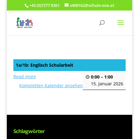
+43 (0)7277 8361
s408162@schule-ooe.at
1a/1b: Englisch Schularbeit
Read more
0:00
–
1:00
15. Januar 2026
Kompletten Kalender ansehen
Schlagwörter