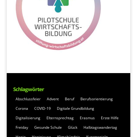
Schlagwörter
Abschlussfeier
Advent
Beruf
Berufsorientierung
Corona
COVID-19
Digitale Grundbildung
Digitalisierung
Elternsprechtag
Erasmus
Erste Hilfe
Freiday
Gesunde Schule
Glück
Halbtagswandertag
Honig
Honigjause
Klimabündnis
Kunstprojekt