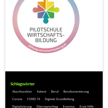
Schlagwörter
Abschlussfeier
Advent
Beruf
Berufsorientierung
Corona
COVID-19
Digitale Grundbildung
Digitalisierung
Elternsprechtag
Erasmus
Erste Hilfe