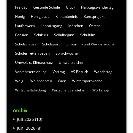
Freiday
Gesunde Schule
Glück
Halbtagswandertag
Honig
Honigjause
Klimabündnis
Kunstprojekt
Laufbewerb
Lehrausgang
Märchen
Ostern
Pension
Schikurs
Schulbeginn
Schulfilm
Schulschluss
Schulsport
Schwimm- und Wanderwoche
Schüler retten Leben
Sprachwoche
Umwelt-u. Klimaschutz
Umweltzeichen
Verkehrserziehung
Vortrag
VS Besuch
Wandertag
Weigl
Weihnachten
Wien
Wintersportwoche
Wirtschaftsbildung
Wirtschaft verstehen
Workshop
Archiv
Juli 2026
(10)
Juni 2026
(8)