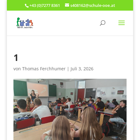
+43 (0)7277 8361
s408162@schule-ooe.at
1
von
Thomas Ferchhumer
|
Juli 3, 2026