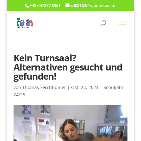
+43 (0)7277 8361
s408162@schule-ooe.at
Kein Turnsaal?
Alternativen gesucht und
gefunden!
von
Thomas Ferchhumer
|
Okt. 24, 2024
|
Schuljahr
24/25