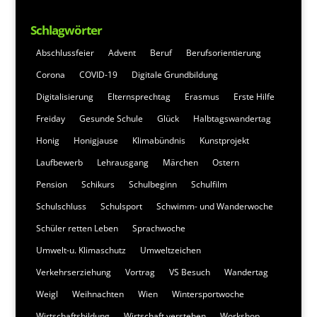
Schlagwörter
Abschlussfeier
Advent
Beruf
Berufsorientierung
Corona
COVID-19
Digitale Grundbildung
Digitalisierung
Elternsprechtag
Erasmus
Erste Hilfe
Freiday
Gesunde Schule
Glück
Halbtagswandertag
Honig
Honigjause
Klimabündnis
Kunstprojekt
Laufbewerb
Lehrausgang
Märchen
Ostern
Pension
Schikurs
Schulbeginn
Schulfilm
Schulschluss
Schulsport
Schwimm- und Wanderwoche
Schüler retten Leben
Sprachwoche
Umwelt-u. Klimaschutz
Umweltzeichen
Verkehrserziehung
Vortrag
VS Besuch
Wandertag
Weigl
Weihnachten
Wien
Wintersportwoche
Wirtschaftsbildung
Wirtschaft verstehen
Workshop