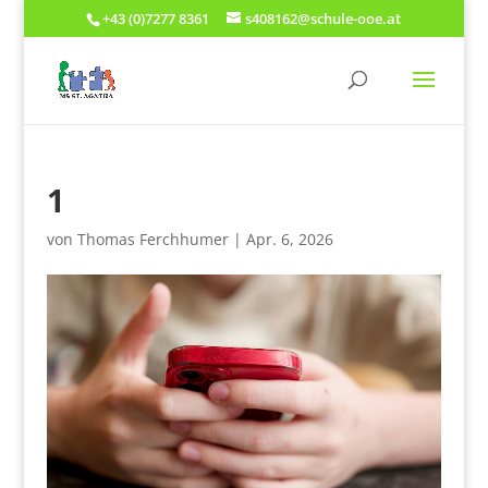
+43 (0)7277 8361
s408162@schule-ooe.at
1
von
Thomas Ferchhumer
|
Apr. 6, 2026