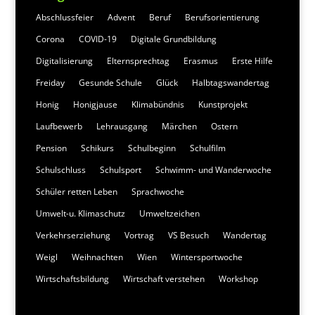
Abschlussfeier
Advent
Beruf
Berufsorientierung
Corona
COVID-19
Digitale Grundbildung
Digitalisierung
Elternsprechtag
Erasmus
Erste Hilfe
Freiday
Gesunde Schule
Glück
Halbtagswandertag
Honig
Honigjause
Klimabündnis
Kunstprojekt
Laufbewerb
Lehrausgang
Märchen
Ostern
Pension
Schikurs
Schulbeginn
Schulfilm
Schulschluss
Schulsport
Schwimm- und Wanderwoche
Schüler retten Leben
Sprachwoche
Umwelt-u. Klimaschutz
Umweltzeichen
Verkehrserziehung
Vortrag
VS Besuch
Wandertag
Weigl
Weihnachten
Wien
Wintersportwoche
Wirtschaftsbildung
Wirtschaft verstehen
Workshop