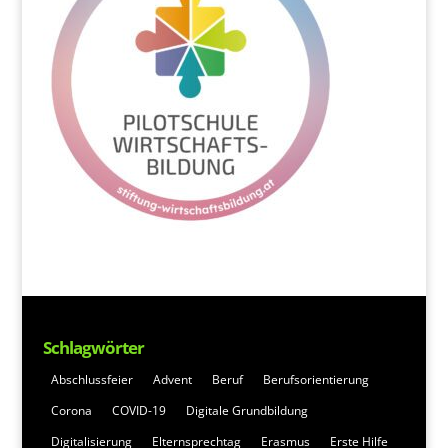
Schlagwörter
Abschlussfeier
Advent
Beruf
Berufsorientierung
Corona
COVID-19
Digitale Grundbildung
Digitalisierung
Elternsprechtag
Erasmus
Erste Hilfe