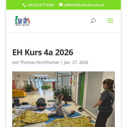
+43 (0)7277 8361
s408162@schule-ooe.at
EH Kurs 4a 2026
von
Thomas Ferchhumer
|
Jan. 27, 2026