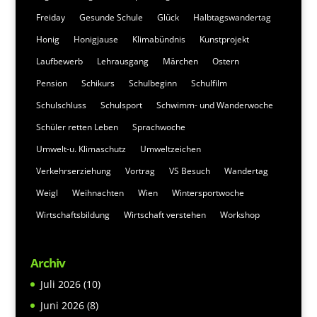
Freiday
Gesunde Schule
Glück
Halbtagswandertag
Honig
Honigjause
Klimabündnis
Kunstprojekt
Laufbewerb
Lehrausgang
Märchen
Ostern
Pension
Schikurs
Schulbeginn
Schulfilm
Schulschluss
Schulsport
Schwimm- und Wanderwoche
Schüler retten Leben
Sprachwoche
Umwelt-u. Klimaschutz
Umweltzeichen
Verkehrserziehung
Vortrag
VS Besuch
Wandertag
Weigl
Weihnachten
Wien
Wintersportwoche
Wirtschaftsbildung
Wirtschaft verstehen
Workshop
Archiv
Juli 2026
(10)
Juni 2026
(8)