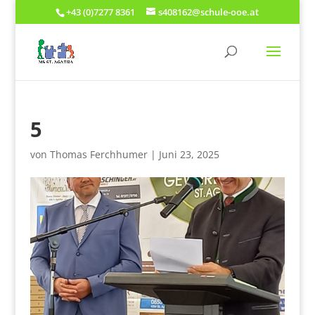
+43 (0)7277 8361
s408162@schule-ooe.at
5
von
Thomas Ferchhumer
|
Juni 23, 2025