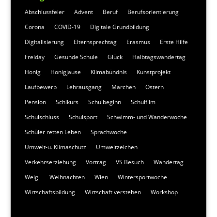
Abschlussfeier
Advent
Beruf
Berufsorientierung
Corona
COVID-19
Digitale Grundbildung
Digitalisierung
Elternsprechtag
Erasmus
Erste Hilfe
Freiday
Gesunde Schule
Glück
Halbtagswandertag
Honig
Honigjause
Klimabündnis
Kunstprojekt
Laufbewerb
Lehrausgang
Märchen
Ostern
Pension
Schikurs
Schulbeginn
Schulfilm
Schulschluss
Schulsport
Schwimm- und Wanderwoche
Schüler retten Leben
Sprachwoche
Umwelt-u. Klimaschutz
Umweltzeichen
Verkehrserziehung
Vortrag
VS Besuch
Wandertag
Weigl
Weihnachten
Wien
Wintersportwoche
Wirtschaftsbildung
Wirtschaft verstehen
Workshop