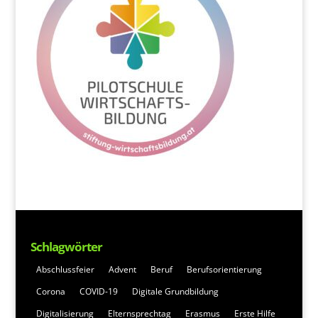
Schlagwörter
Abschlussfeier
Advent
Beruf
Berufsorientierung
Corona
COVID-19
Digitale Grundbildung
Digitalisierung
Elternsprechtag
Erasmus
Erste Hilfe