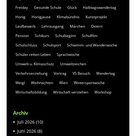
Freiday
Gesunde Schule
Glück
Halbtagswandertag
Honig
Honigjause
Klimabündnis
Kunstprojekt
Laufbewerb
Lehrausgang
Märchen
Ostern
Pension
Schikurs
Schulbeginn
Schulfilm
Schulschluss
Schulsport
Schwimm- und Wanderwoche
Schüler retten Leben
Sprachwoche
Umwelt-u. Klimaschutz
Umweltzeichen
Verkehrserziehung
Vortrag
VS Besuch
Wandertag
Weigl
Weihnachten
Wien
Wintersportwoche
Wirtschaftsbildung
Wirtschaft verstehen
Workshop
Archiv
Juli 2026
(10)
Juni 2026
(8)