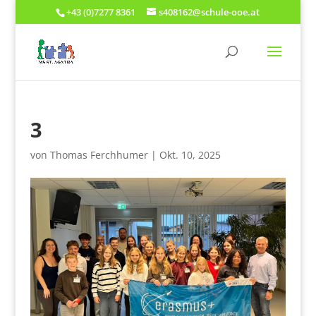
+43 (0)7277 8361
s408162@schule-ooe.at
3
von
Thomas Ferchhumer
|
Okt. 10, 2025