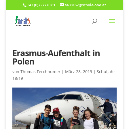
+43 (0)7277 8361
s408162@schule-ooe.at
Erasmus-Aufenthalt in
Polen
von
Thomas Ferchhumer
|
März 28, 2019
|
Schuljahr
18/19