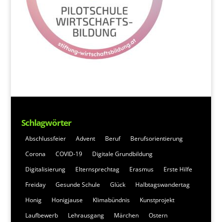
Schlagwörter
Abschlussfeier
Advent
Beruf
Berufsorientierung
Corona
COVID-19
Digitale Grundbildung
Digitalisierung
Elternsprechtag
Erasmus
Erste Hilfe
Freiday
Gesunde Schule
Glück
Halbtagswandertag
Honig
Honigjause
Klimabündnis
Kunstprojekt
Laufbewerb
Lehrausgang
Märchen
Ostern