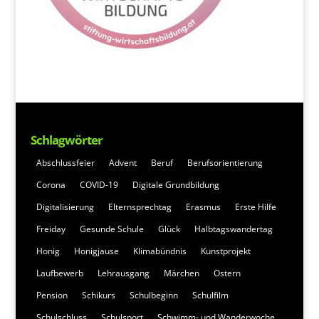
Schlagwörter
Abschlussfeier
Advent
Beruf
Berufsorientierung
Corona
COVID-19
Digitale Grundbildung
Digitalisierung
Elternsprechtag
Erasmus
Erste Hilfe
Freiday
Gesunde Schule
Glück
Halbtagswandertag
Honig
Honigjause
Klimabündnis
Kunstprojekt
Laufbewerb
Lehrausgang
Märchen
Ostern
Pension
Schikurs
Schulbeginn
Schulfilm
Schulschluss
Schulsport
Schwimm- und Wanderwoche