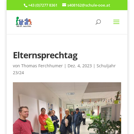
+43 (0)7277 8361
s408162@schule-ooe.at
Elternsprechtag
von
Thomas Ferchhumer
|
Dez. 4, 2023
|
Schuljahr
23/24