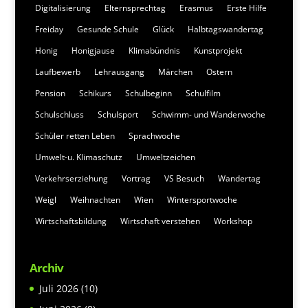
Digitalisierung
Elternsprechtag
Erasmus
Erste Hilfe
Freiday
Gesunde Schule
Glück
Halbtagswandertag
Honig
Honigjause
Klimabündnis
Kunstprojekt
Laufbewerb
Lehrausgang
Märchen
Ostern
Pension
Schikurs
Schulbeginn
Schulfilm
Schulschluss
Schulsport
Schwimm- und Wanderwoche
Schüler retten Leben
Sprachwoche
Umwelt-u. Klimaschutz
Umweltzeichen
Verkehrserziehung
Vortrag
VS Besuch
Wandertag
Weigl
Weihnachten
Wien
Wintersportwoche
Wirtschaftsbildung
Wirtschaft verstehen
Workshop
Archiv
Juli 2026
(10)