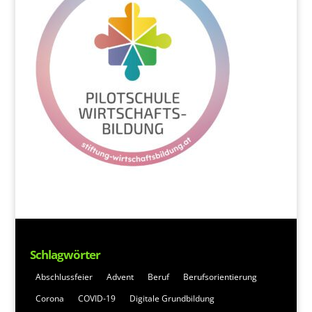
Schlagwörter
Abschlussfeier
Advent
Beruf
Berufsorientierung
Corona
COVID-19
Digitale Grundbildung