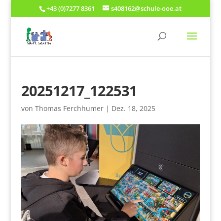
+43 (0)7277 8361
s408162@schule-ooe.at
20251217_122531
von
Thomas Ferchhumer
|
Dez. 18, 2025