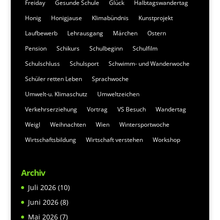
Freiday
Gesunde Schule
Glück
Halbtagswandertag
Honig
Honigjause
Klimabündnis
Kunstprojekt
Laufbewerb
Lehrausgang
Märchen
Ostern
Pension
Schikurs
Schulbeginn
Schulfilm
Schulschluss
Schulsport
Schwimm- und Wanderwoche
Schüler retten Leben
Sprachwoche
Umwelt-u. Klimaschutz
Umweltzeichen
Verkehrserziehung
Vortrag
VS Besuch
Wandertag
Weigl
Weihnachten
Wien
Wintersportwoche
Wirtschaftsbildung
Wirtschaft verstehen
Workshop
Archiv
Juli 2026
(10)
Juni 2026
(8)
Mai 2026
(7)