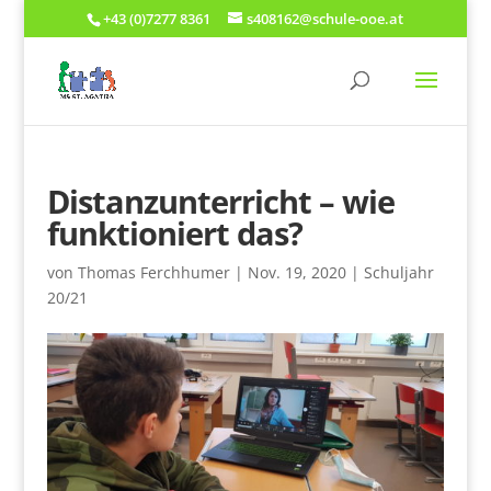
+43 (0)7277 8361
s408162@schule-ooe.at
Distanzunterricht – wie
funktioniert das?
von
Thomas Ferchhumer
|
Nov. 19, 2020
|
Schuljahr
20/21