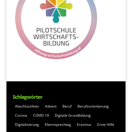
Schlagwörter
Abschlussfeier
Advent
Beruf
Berufsorientierung
Corona
COVID-19
Digitale Grundbildung
Digitalisierung
Elternsprechtag
Erasmus
Erste Hilfe