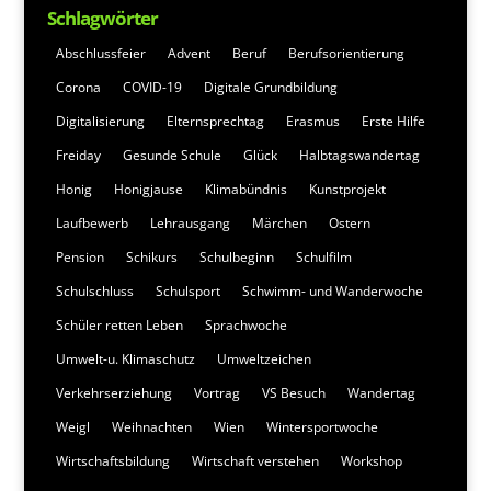
Schlagwörter
Abschlussfeier
Advent
Beruf
Berufsorientierung
Corona
COVID-19
Digitale Grundbildung
Digitalisierung
Elternsprechtag
Erasmus
Erste Hilfe
Freiday
Gesunde Schule
Glück
Halbtagswandertag
Honig
Honigjause
Klimabündnis
Kunstprojekt
Laufbewerb
Lehrausgang
Märchen
Ostern
Pension
Schikurs
Schulbeginn
Schulfilm
Schulschluss
Schulsport
Schwimm- und Wanderwoche
Schüler retten Leben
Sprachwoche
Umwelt-u. Klimaschutz
Umweltzeichen
Verkehrserziehung
Vortrag
VS Besuch
Wandertag
Weigl
Weihnachten
Wien
Wintersportwoche
Wirtschaftsbildung
Wirtschaft verstehen
Workshop