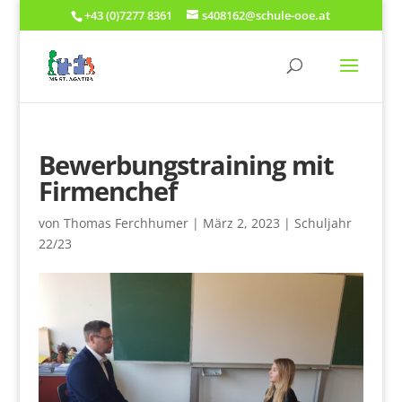
+43 (0)7277 8361
s408162@schule-ooe.at
Bewerbungstraining mit
Firmenchef
von
Thomas Ferchhumer
|
März 2, 2023
|
Schuljahr
22/23