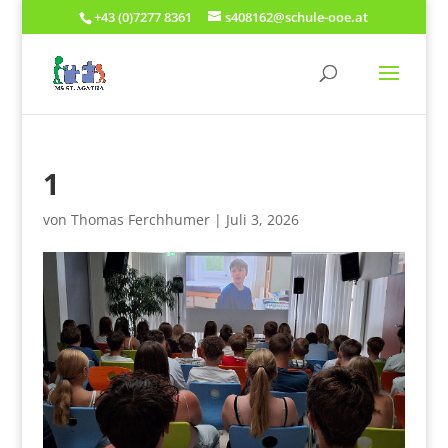
+43 (0)7277 8361
s408162@schule-ooe.at
1
von
Thomas Ferchhumer
|
Juli 3, 2026