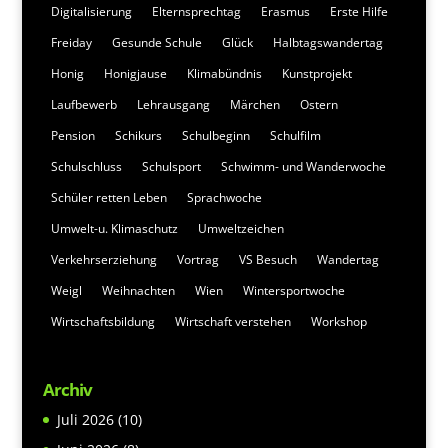
Digitalisierung
Elternsprechtag
Erasmus
Erste Hilfe
Freiday
Gesunde Schule
Glück
Halbtagswandertag
Honig
Honigjause
Klimabündnis
Kunstprojekt
Laufbewerb
Lehrausgang
Märchen
Ostern
Pension
Schikurs
Schulbeginn
Schulfilm
Schulschluss
Schulsport
Schwimm- und Wanderwoche
Schüler retten Leben
Sprachwoche
Umwelt-u. Klimaschutz
Umweltzeichen
Verkehrserziehung
Vortrag
VS Besuch
Wandertag
Weigl
Weihnachten
Wien
Wintersportwoche
Wirtschaftsbildung
Wirtschaft verstehen
Workshop
Archiv
Juli 2026
(10)