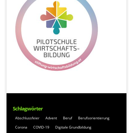
Schlagwörter
Abschlussfeier
Advent
Beruf
Berufsorientierung
Corona
COVID-19
Digitale Grundbildung