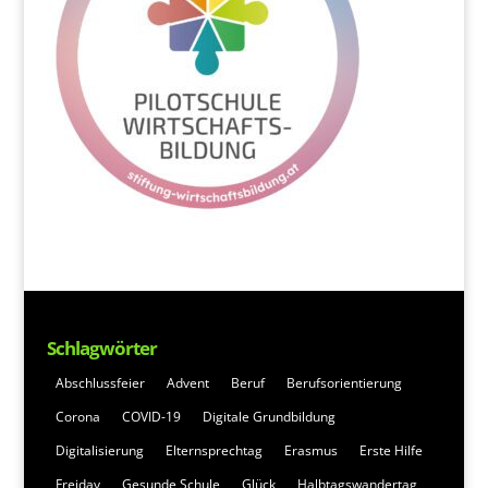
Schlagwörter
Abschlussfeier
Advent
Beruf
Berufsorientierung
Corona
COVID-19
Digitale Grundbildung
Digitalisierung
Elternsprechtag
Erasmus
Erste Hilfe
Freiday
Gesunde Schule
Glück
Halbtagswandertag