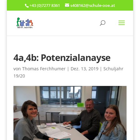
+43 (0)7277 8361
s408162@schule-ooe.at
4a,4b: Potenzialanayse
von
Thomas Ferchhumer
|
Dez. 13, 2019
|
Schuljahr
19/20