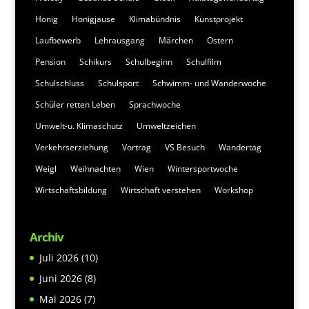
Honig
Honigjause
Klimabündnis
Kunstprojekt
Laufbewerb
Lehrausgang
Märchen
Ostern
Pension
Schikurs
Schulbeginn
Schulfilm
Schulschluss
Schulsport
Schwimm- und Wanderwoche
Schüler retten Leben
Sprachwoche
Umwelt-u. Klimaschutz
Umweltzeichen
Verkehrserziehung
Vortrag
VS Besuch
Wandertag
Weigl
Weihnachten
Wien
Wintersportwoche
Wirtschaftsbildung
Wirtschaft verstehen
Workshop
Archiv
Juli 2026
(10)
Juni 2026
(8)
Mai 2026
(7)