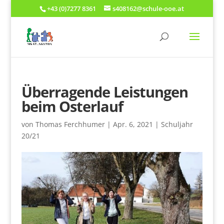
+43 (0)7277 8361
s408162@schule-ooe.at
Überragende Leistungen
beim Osterlauf
von
Thomas Ferchhumer
|
Apr. 6, 2021
|
Schuljahr
20/21