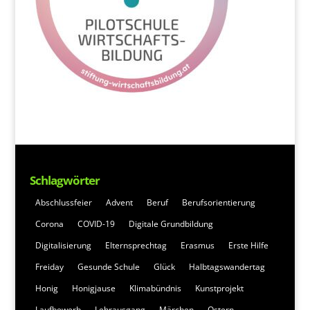
Schlagwörter
Abschlussfeier
Advent
Beruf
Berufsorientierung
Corona
COVID-19
Digitale Grundbildung
Digitalisierung
Elternsprechtag
Erasmus
Erste Hilfe
Freiday
Gesunde Schule
Glück
Halbtagswandertag
Honig
Honigjause
Klimabündnis
Kunstprojekt
Laufbewerb
Lehrausgang
Märchen
Ostern