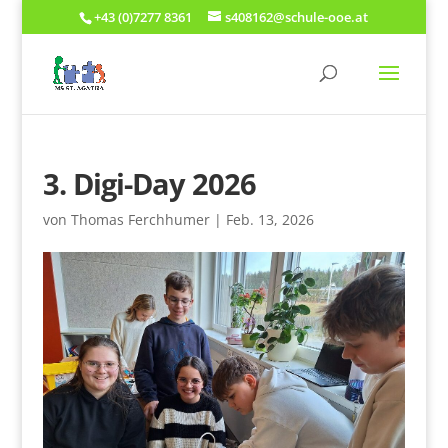
+43 (0)7277 8361
s408162@schule-ooe.at
3. Digi-Day 2026
von
Thomas Ferchhumer
|
Feb. 13, 2026