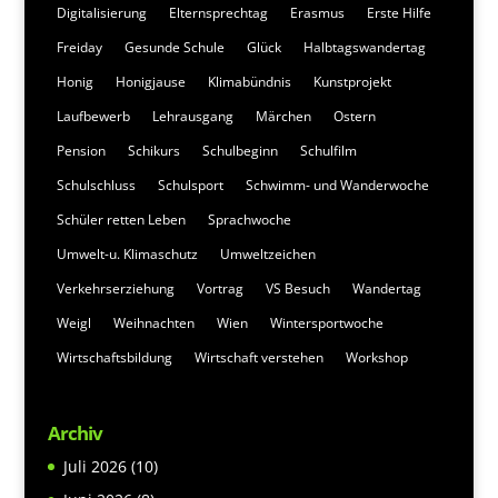
Digitalisierung
Elternsprechtag
Erasmus
Erste Hilfe
Freiday
Gesunde Schule
Glück
Halbtagswandertag
Honig
Honigjause
Klimabündnis
Kunstprojekt
Laufbewerb
Lehrausgang
Märchen
Ostern
Pension
Schikurs
Schulbeginn
Schulfilm
Schulschluss
Schulsport
Schwimm- und Wanderwoche
Schüler retten Leben
Sprachwoche
Umwelt-u. Klimaschutz
Umweltzeichen
Verkehrserziehung
Vortrag
VS Besuch
Wandertag
Weigl
Weihnachten
Wien
Wintersportwoche
Wirtschaftsbildung
Wirtschaft verstehen
Workshop
Archiv
Juli 2026
(10)