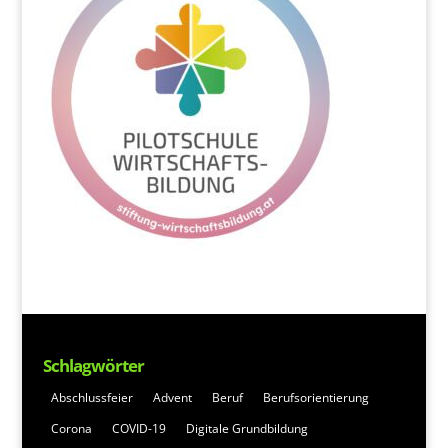
Schlagwörter
Abschlussfeier
Advent
Beruf
Berufsorientierung
Corona
COVID-19
Digitale Grundbildung