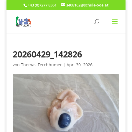
+43 (0)7277 8361
s408162@schule-ooe.at
20260429_142826
von
Thomas Ferchhumer
|
Apr. 30, 2026