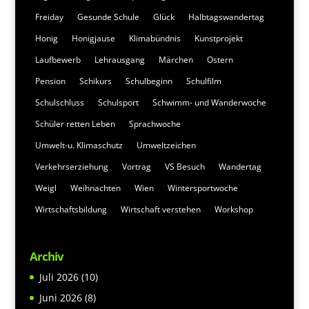
Freiday
Gesunde Schule
Glück
Halbtagswandertag
Honig
Honigjause
Klimabündnis
Kunstprojekt
Laufbewerb
Lehrausgang
Märchen
Ostern
Pension
Schikurs
Schulbeginn
Schulfilm
Schulschluss
Schulsport
Schwimm- und Wanderwoche
Schüler retten Leben
Sprachwoche
Umwelt-u. Klimaschutz
Umweltzeichen
Verkehrserziehung
Vortrag
VS Besuch
Wandertag
Weigl
Weihnachten
Wien
Wintersportwoche
Wirtschaftsbildung
Wirtschaft verstehen
Workshop
Archiv
Juli 2026
(10)
Juni 2026
(8)