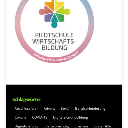
Schlagwörter
Abschlussfeier
Advent
Beruf
Berufsorientierung
Corona
COVID-19
Digitale Grundbildung
Digitalisierung
Elternsprechtag
Erasmus
Erste Hilfe