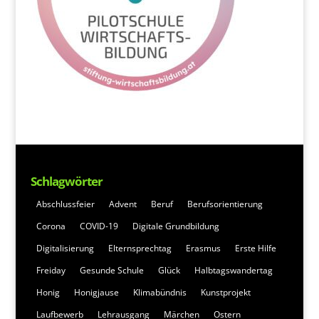
Schlagwörter
Abschlussfeier
Advent
Beruf
Berufsorientierung
Corona
COVID-19
Digitale Grundbildung
Digitalisierung
Elternsprechtag
Erasmus
Erste Hilfe
Freiday
Gesunde Schule
Glück
Halbtagswandertag
Honig
Honigjause
Klimabündnis
Kunstprojekt
Laufbewerb
Lehrausgang
Märchen
Ostern