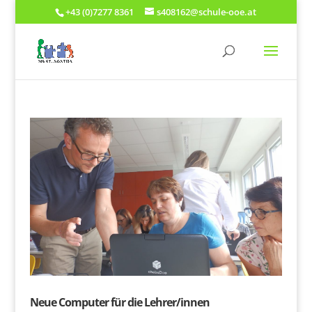
+43 (0)7277 8361
s408162@schule-ooe.at
Neue Computer für die Lehrer/innen