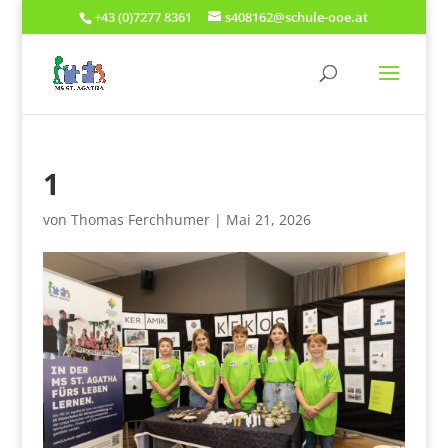
+43 (0)7277 8361
s408162@schule-ooe.at
1
von
Thomas Ferchhumer
|
Mai 21, 2026