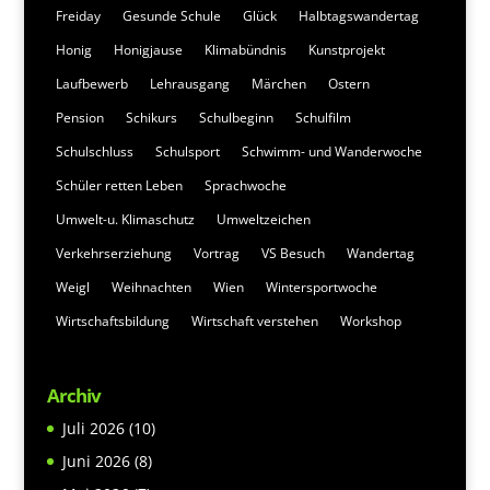
Freiday
Gesunde Schule
Glück
Halbtagswandertag
Honig
Honigjause
Klimabündnis
Kunstprojekt
Laufbewerb
Lehrausgang
Märchen
Ostern
Pension
Schikurs
Schulbeginn
Schulfilm
Schulschluss
Schulsport
Schwimm- und Wanderwoche
Schüler retten Leben
Sprachwoche
Umwelt-u. Klimaschutz
Umweltzeichen
Verkehrserziehung
Vortrag
VS Besuch
Wandertag
Weigl
Weihnachten
Wien
Wintersportwoche
Wirtschaftsbildung
Wirtschaft verstehen
Workshop
Archiv
Juli 2026
(10)
Juni 2026
(8)