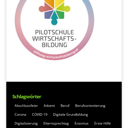
Schlagwörter
Abschlussfeier
Advent
Beruf
Berufsorientierung
Corona
COVID-19
Digitale Grundbildung
Digitalisierung
Elternsprechtag
Erasmus
Erste Hilfe