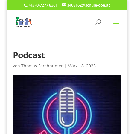
+43 (0)7277 8361
s408162@schule-ooe.at
Podcast
von
Thomas Ferchhumer
|
März 18, 2025