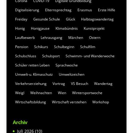
Corona
COVID-19
Digitale Grundbildung
Digitalisierung
Elternsprechtag
Erasmus
Erste Hilfe
Freiday
Gesunde Schule
Glück
Halbtagswandertag
Honig
Honigjause
Klimabündnis
Kunstprojekt
Laufbewerb
Lehrausgang
Märchen
Ostern
Pension
Schikurs
Schulbeginn
Schulfilm
Schulschluss
Schulsport
Schwimm- und Wanderwoche
Schüler retten Leben
Sprachwoche
Umwelt-u. Klimaschutz
Umweltzeichen
Verkehrserziehung
Vortrag
VS Besuch
Wandertag
Weigl
Weihnachten
Wien
Wintersportwoche
Wirtschaftsbildung
Wirtschaft verstehen
Workshop
Archiv
Juli 2026
(10)