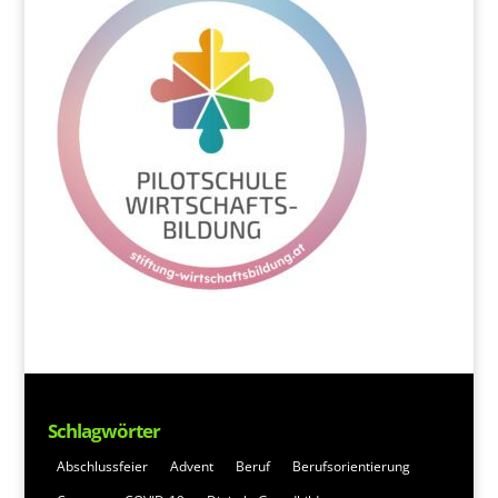
Schlagwörter
Abschlussfeier
Advent
Beruf
Berufsorientierung